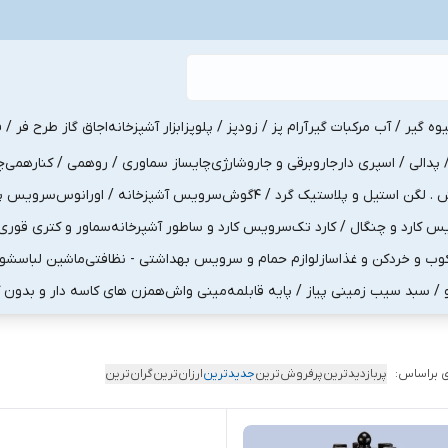
یوه گیر / آب مرکبات گیر
آرام پز / زودپز / پلوپز
ابزار آشپزخانه
اجاق گاز طرح فر / ف
پدالی / اسپری دار
جاروبرقی و جاروشارژی
چایساز سماوری / روهمی / کنارهمی
چ
لگن استیل و پلاستیک گرد / 4گوش
سرویس آشپزخانه / اورانوس
سرویس پذی
کارد و چنگال / کارد تک
سرویس کارد و ساطور آشپرخانه
سماور و کتری قوری
ب و خردکن و غذاساز
لوازم حمام و سرویس بهداشتی - نظافتی
ماشین لباسشو
و / سبد سیب زمینی پیاز / پایه قابلمه
مینی واش
همزن های کاسه دار و بدون 
 براساس:
پربازدیدترین
پرفروش‌ترین
جدیدترین
ارزان‌ترین
گران‌ترین