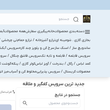
دسته‌بندی محصولات
خانه
پیگیری سفارش
همه محصولات
آبم
بخاری گازی . شومینه ای
ترازو آشپزخانه / ترازو حمام
تی چرخشی / 
ساندویچ ساز / اسنک ساز
سرخ کن و پلوپز چند کاره
سرویس آبکش . 
سرویس قابلمه / قابلمه و تابه تک
سرویس قاشق چنگال / سرویس 
کمد لباس / رگال / بندرخت / آویز لباس
کولر گازی / پنکه
گوشت کو
محصولات کریستال / سرویس پذیرایی
مخلوط کن و آسیاب
میز ات
جدید ترین سرویس کفگیر و ملاقه
مرتب‌سازی
جستجو در نتایج