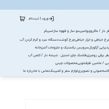
ورود | ثبت‌نام
ر دار / ماکروویو
اسپرسو ساز و قهوه ساز
اسپیکر
رخ خیاطی و ابزار خیاطی
چرخ گوشت
دستگاه سرد و گرم کردن آب
رایی آرکوپال
سرویس پلاستیک و ملزومات آشپزخانه
فر برقی رومیزی
فلاسک چای استیل . شیشه دار / کلمن آب
یی / ماشین ظرفشویی
محصولات چینی
کاسه
صوتی و تصویری
لوازم سفر و کمپینگ
تماس با ما
درباره ما