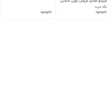
میزاتو کمدی عروس نوین منحنی
تک درب
ناموجود
ناموجود