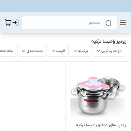
زودپز رامیسا ترکیه
جدیدترین
برندها
قیمت
دسته‌بندی
فقط محص
زودپز های دوقلو رامیسا ترکیه