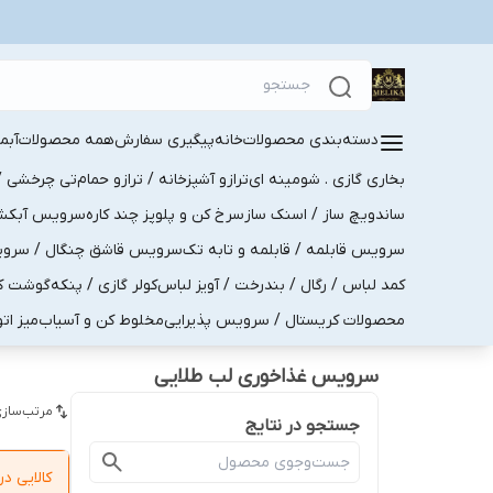
دسته‌بندی محصولات
خانه
پیگیری سفارش
همه محصولات
آبم
بخاری گازی . شومینه ای
ترازو آشپزخانه / ترازو حمام
تی چرخشی / 
ساندویچ ساز / اسنک ساز
سرخ کن و پلوپز چند کاره
سرویس آبکش . 
سرویس قابلمه / قابلمه و تابه تک
سرویس قاشق چنگال / سرویس 
کمد لباس / رگال / بندرخت / آویز لباس
کولر گازی / پنکه
گوشت کو
محصولات کریستال / سرویس پذیرایی
مخلوط کن و آسیاب
میز ات
سرویس غذاخوری لب طلایی
مرتب‌سازی
جستجو در نتایج
کالایی 