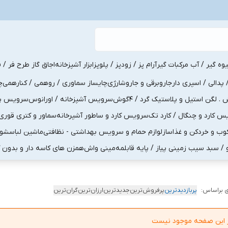
یوه گیر / آب مرکبات گیر
آرام پز / زودپز / پلوپز
ابزار آشپزخانه
اجاق گاز طرح فر / ف
پدالی / اسپری دار
جاروبرقی و جاروشارژی
چایساز سماوری / روهمی / کنارهمی
چ
لگن استیل و پلاستیک گرد / 4گوش
سرویس آشپزخانه / اورانوس
سرویس پذی
کارد و چنگال / کارد تک
سرویس کارد و ساطور آشپرخانه
سماور و کتری قوری
ب و خردکن و غذاساز
لوازم حمام و سرویس بهداشتی - نظافتی
ماشین لباسشو
و / سبد سیب زمینی پیاز / پایه قابلمه
مینی واش
همزن های کاسه دار و بدون 
 براساس:
پربازدیدترین
پرفروش‌ترین
جدیدترین
ارزان‌ترین
گران‌ترین
در این صفحه موجود نیست