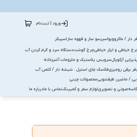
ورود | ثبت‌نام
ر دار / ماکروویو
اسپرسو ساز و قهوه ساز
اسپیکر
رخ خیاطی و ابزار خیاطی
چرخ گوشت
دستگاه سرد و گرم کردن آب
رایی آرکوپال
سرویس پلاستیک و ملزومات آشپزخانه
فر برقی رومیزی
فلاسک چای استیل . شیشه دار / کلمن آب
یی / ماشین ظرفشویی
محصولات چینی
کاسه
صوتی و تصویری
لوازم سفر و کمپینگ
تماس با ما
درباره ما