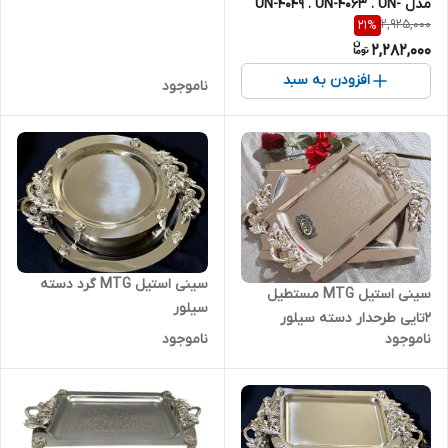
مدل UN-4049 . UN-4063 . UN-
2,925,000
21
%
4033 . UN-4071
2,282,000
افزودن به سبد
ناموجود
سینی استیل MTG گرد دسته
سینی استیل MTG مستطیل
سیلور
۲تایی طرحدار دسته سیلور
ناموجود
ناموجود