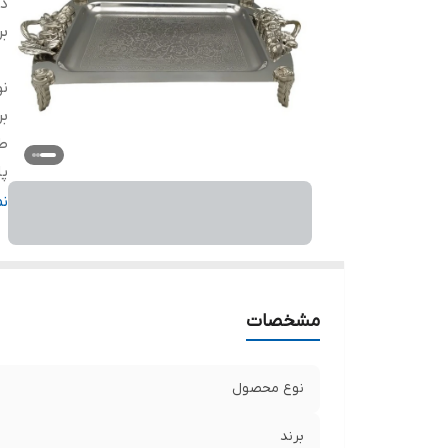
دس
بر
ن
بر
ط
پا
د
ن
ج
ج
دا
مشخصات
نوع محصول
برند