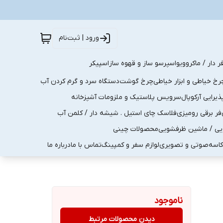
ورود | ثبت‌نام
ر دار / ماکروویو
اسپرسو ساز و قهوه ساز
اسپیکر
رخ خیاطی و ابزار خیاطی
چرخ گوشت
دستگاه سرد و گرم کردن آب
رایی آرکوپال
سرویس پلاستیک و ملزومات آشپزخانه
فر برقی رومیزی
فلاسک چای استیل . شیشه دار / کلمن آب
یی / ماشین ظرفشویی
محصولات چینی
کاسه
صوتی و تصویری
لوازم سفر و کمپینگ
تماس با ما
درباره ما
ناموجود
دیدن محصولات مرتبط