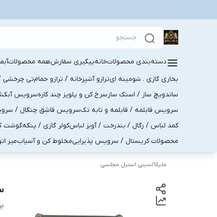
دسته‌بندی محصولات
خانه
پیگیری سفارش
همه محصولات
آبم
بخاری گازی . شومینه ای
ترازو آشپزخانه / ترازو حمام
تی چرخشی / 
ساندویچ ساز / اسنک ساز
سرخ کن و پلوپز چند کاره
سرویس آبکش . 
سرویس قابلمه / قابلمه و تابه تک
سرویس قاشق چنگال / سرویس 
کمد لباس / رگال / بندرخت / آویز لباس
کولر گازی / پنکه
گوشت کو
محصولات کریستال / سرویس پذیرایی
مخلوط کن و آسیاب
میز ات
ملیکا
/
سینی استیل مجلسی
سینی
بر