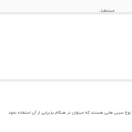
مستطیل
دارد/طرح‌گل
طرحدار
استیل‌آهنربا‌نگیر/ضدزنگ
باکالیت
۲سال‌گارانتی
ع سینی هایی هستند که میتوان در هنگام پذیرایی از آن استفاده نمود.