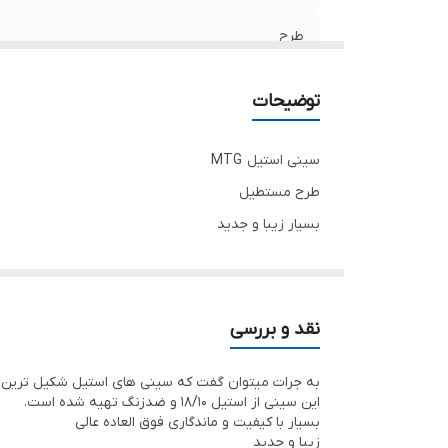
طرح
پایه‌
توضیحات
داخل
سینی استیل MTG
جنس سینی
طرح مستطیل
بسیار زیبا و جدید
جنس دسته
داخل طرحدار
دارای
دارای پایه با طراحی گل
ضد زنگ / آهنربا نگیر
نقد و بررسی
با کیفیت و ماندگاری فوق العاده عالی
به جرات میتوان گفت که سینی های استیل شکیل ترین نو
12الی 15 فنجان جا می‌گیرد
این سینی از استیل 18/10 و ضدزنگ تهیه شده است.
بسیار با کیفیت و ماندگاری فوق العاده عالی
زیبا و جدید