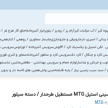
یوه گیر / آب مرکبات گیر
آرام پز / زودپز / پلوپز
ابزار آشپزخانه
اجاق گاز طرح فر / ف
پدالی / اسپری دار
جاروبرقی و جاروشارژی
چایساز سماوری / روهمی / کنارهمی
چ
لگن استیل و پلاستیک گرد / 4گوش
سرویس آشپزخانه / اورانوس
سرویس پذی
کارد و چنگال / کارد تک
سرویس کارد و ساطور آشپرخانه
سماور و کتری قوری
ب و خردکن و غذاساز
لوازم حمام و سرویس بهداشتی - نظافتی
ماشین لباسشو
و / سبد سیب زمینی پیاز / پایه قابلمه
مینی واش
همزن های کاسه دار و بدون 
 استیل MTG مستطیل طرحدار / دسته سیلور
ند:
MTG