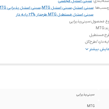
ته‌بندی
:
سینی استیل مجلسی
چسب‌ها :
سینی استیل
،
سینی استیل MTG
،
سینی استیل پذیرایی MTG
سینی استیل مستطیل MTG طرحدار %2f پایه دار
وع محصول
:
سینی‌پذیرایی
ند
:
MTG
رح
:
مستطیل
یه‌
:
دارد/طرح‌گل
اخل
:
طرحدار
مایش بیشتر
نس سینی
:
استیل‌آهنربا‌نگیر/ضدزنگ
نس دسته
:
باکالیت
رای
:
۲سال‌گارانتی
سینی‌پذیرایی
MTG