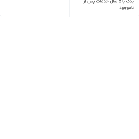
یدک با 5 سال خدمات پس از
ناموجود
فروش