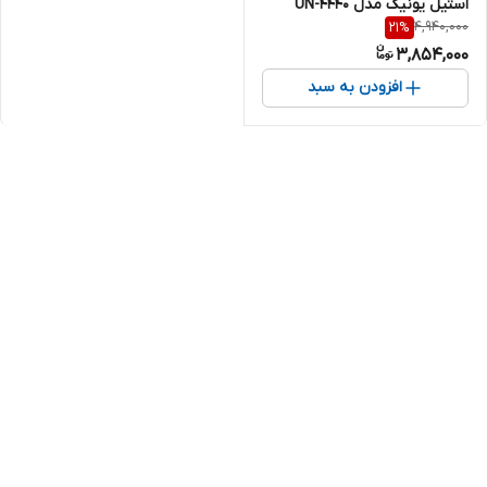
استیل یونیک مدل UN-4440
4,940,000
21
%
3,854,000
افزودن به سبد