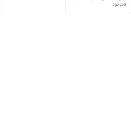
ناموجود
پیرکس فرانسه کد UN-3847