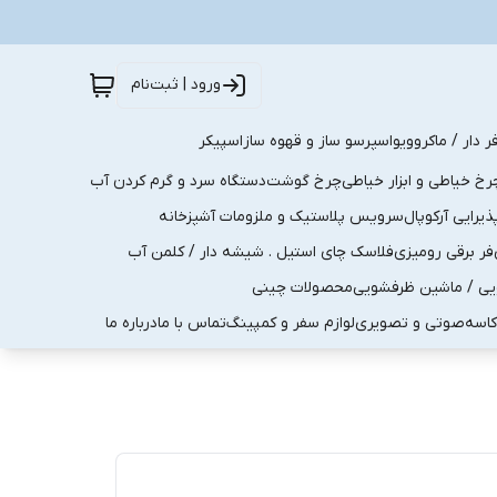
ورود | ثبت‌نام
ر دار / ماکروویو
اسپرسو ساز و قهوه ساز
اسپیکر
رخ خیاطی و ابزار خیاطی
چرخ گوشت
دستگاه سرد و گرم کردن آب
رایی آرکوپال
سرویس پلاستیک و ملزومات آشپزخانه
فر برقی رومیزی
فلاسک چای استیل . شیشه دار / کلمن آب
یی / ماشین ظرفشویی
محصولات چینی
کاسه
صوتی و تصویری
لوازم سفر و کمپینگ
تماس با ما
درباره ما