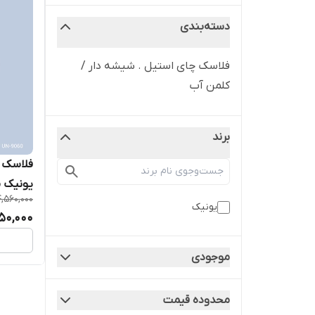
دسته‌بندی
فلاسک چای استیل . شیشه دار /
کلمن آب
برند
یونیک مدل 0
4,560,000
یونیک
50,000
موجودی
محدوده قیمت