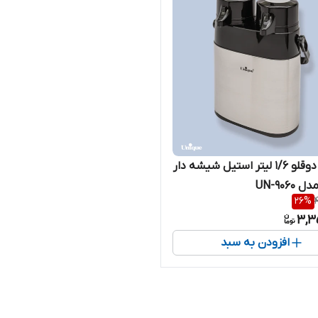
فلاسک دوقلو 1/6 لیتر استیل شیشه دار
UN-906
26
%
3,3
افزودن به سبد