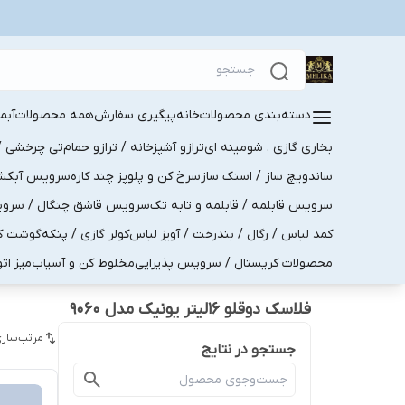
دسته‌بندی محصولات
خانه
پیگیری سفارش
همه محصولات
آبم
بخاری گازی . شومینه ای
ترازو آشپزخانه / ترازو حمام
تی چرخشی / 
ساندویچ ساز / اسنک ساز
سرخ کن و پلوپز چند کاره
سرویس آبکش . 
سرویس قابلمه / قابلمه و تابه تک
سرویس قاشق چنگال / سرویس 
کمد لباس / رگال / بندرخت / آویز لباس
کولر گازی / پنکه
گوشت کو
محصولات کریستال / سرویس پذیرایی
مخلوط کن و آسیاب
میز ات
فلاسک دوقلو 16لیتر یونیک مدل 9060
مرتب‌سازی
جستجو در نتایج