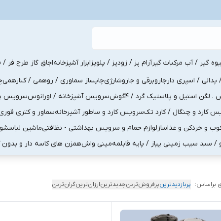
یوه گیر / آب مرکبات گیر
آرام پز / زودپز / پلوپز
ابزار آشپزخانه
اجاق گاز طرح فر / ف
پدالی / اسپری دار
جاروبرقی و جاروشارژی
چایساز سماوری / روهمی / کنارهمی
چ
لگن استیل و پلاستیک گرد / 4گوش
سرویس آشپزخانه / اورانوس
سرویس پذی
کارد و چنگال / کارد تک
سرویس کارد و ساطور آشپرخانه
سماور و کتری قوری
ب و خردکن و غذاساز
لوازم حمام و سرویس بهداشتی - نظافتی
ماشین لباسشو
و / سبد سیب زمینی پیاز / پایه قابلمه
مینی واش
همزن های کاسه دار و بدون 
 براساس:
پربازدیدترین
پرفروش‌ترین
جدیدترین
ارزان‌ترین
گران‌ترین