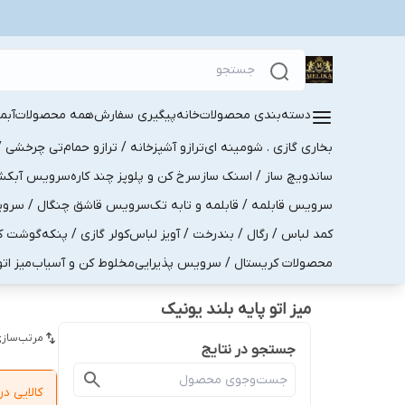
دسته‌بندی محصولات
خانه
پیگیری سفارش
همه محصولات
آبم
بخاری گازی . شومینه ای
ترازو آشپزخانه / ترازو حمام
تی چرخشی / 
ساندویچ ساز / اسنک ساز
سرخ کن و پلوپز چند کاره
سرویس آبکش . 
سرویس قابلمه / قابلمه و تابه تک
سرویس قاشق چنگال / سرویس 
کمد لباس / رگال / بندرخت / آویز لباس
کولر گازی / پنکه
گوشت کو
محصولات کریستال / سرویس پذیرایی
مخلوط کن و آسیاب
میز ات
میز اتو پایه بلند یونیک
مرتب‌سازی
جستجو در نتایج
کالایی 