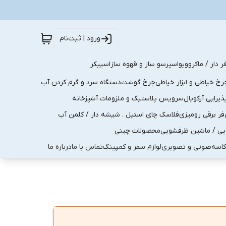
ورود | ثبت‌نام
ر دار / ماکروویو
اسپرسو ساز و قهوه ساز
اسپیکر
رخ خیاطی و ابزار خیاطی
چرخ گوشت
دستگاه سرد و گرم کردن آب
رایی آرکوپال
سرویس پلاستیک و ملزومات آشپزخانه
فر برقی رومیزی
فلاسک چای استیل . شیشه دار / کلمن آب
یی / ماشین ظرفشویی
محصولات چینی
کاسه
صوتی و تصویری
لوازم سفر و کمپینگ
تماس با ما
درباره ما