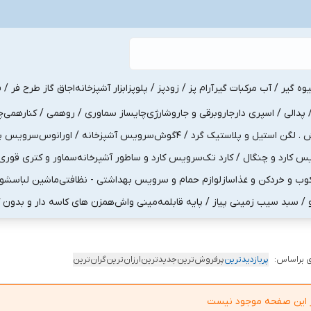
یوه گیر / آب مرکبات گیر
آرام پز / زودپز / پلوپز
ابزار آشپزخانه
اجاق گاز طرح فر / ف
پدالی / اسپری دار
جاروبرقی و جاروشارژی
چایساز سماوری / روهمی / کنارهمی
چ
لگن استیل و پلاستیک گرد / 4گوش
سرویس آشپزخانه / اورانوس
سرویس پذی
کارد و چنگال / کارد تک
سرویس کارد و ساطور آشپرخانه
سماور و کتری قوری
ب و خردکن و غذاساز
لوازم حمام و سرویس بهداشتی - نظافتی
ماشین لباسشو
و / سبد سیب زمینی پیاز / پایه قابلمه
مینی واش
همزن های کاسه دار و بدون 
 براساس:
پربازدیدترین
پرفروش‌ترین
جدیدترین
ارزان‌ترین
گران‌ترین
در این صفحه موجود نیست