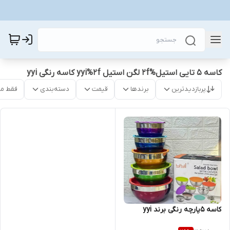
کاسه ۵ تایی استیل%2f لگن استیل yyi%2f کاسه رنگی yyi
پربازدیدترین
برندها
قیمت
دسته‌بندی
فقط م
کاسه 5پارچه رنگی برند yyi