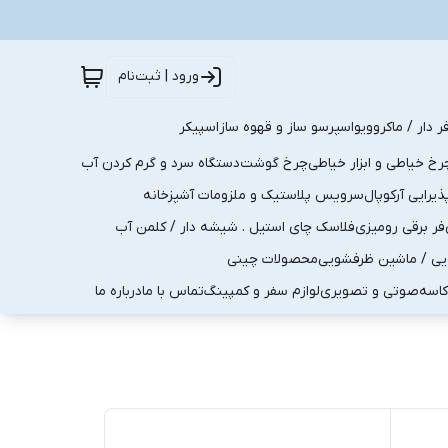
ورود | ثبت‌نام
ر دار / ماکروویو
اسپرسو ساز و قهوه ساز
اسپیکر
رخ خیاطی و ابزار خیاطی
چرخ گوشت
دستگاه سرد و گرم کردن آب
رایی آرکوپال
سرویس پلاستیک و ملزومات آشپزخانه
فر برقی رومیزی
فلاسک چای استیل . شیشه دار / کلمن آب
یی / ماشین ظرفشویی
محصولات چینی
کاسه
صوتی و تصویری
لوازم سفر و کمپینگ
تماس با ما
درباره ما