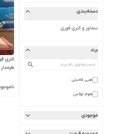
دسته‌بندی
سماور و کتری قوری
برند
کتری قو
طرحدار
هپی فامیلی
ناموجود
هوم لوکس
موجودی
محدوده قیمت