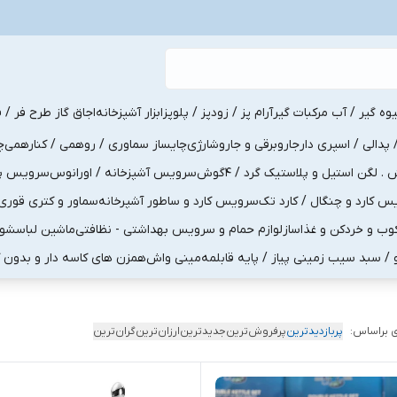
یوه گیر / آب مرکبات گیر
آرام پز / زودپز / پلوپز
ابزار آشپزخانه
اجاق گاز طرح فر / ف
پدالی / اسپری دار
جاروبرقی و جاروشارژی
چایساز سماوری / روهمی / کنارهمی
چ
لگن استیل و پلاستیک گرد / 4گوش
سرویس آشپزخانه / اورانوس
سرویس پذی
کارد و چنگال / کارد تک
سرویس کارد و ساطور آشپرخانه
سماور و کتری قوری
ب و خردکن و غذاساز
لوازم حمام و سرویس بهداشتی - نظافتی
ماشین لباسشو
و / سبد سیب زمینی پیاز / پایه قابلمه
مینی واش
همزن های کاسه دار و بدون 
 براساس:
پربازدیدترین
پرفروش‌ترین
جدیدترین
ارزان‌ترین
گران‌ترین