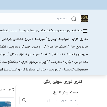
دسته‌بندی محصولات
خانه
پیگیری سفارش
همه محصولات
آبم
بخاری گازی . شومینه ای
ترازو آشپزخانه / ترازو حمام
تی چرخشی / 
ساندویچ ساز / اسنک ساز
سرخ کن و پلوپز چند کاره
سرویس آبکش . 
سرویس قابلمه / قابلمه و تابه تک
سرویس قاشق چنگال / سرویس 
کمد لباس / رگال / بندرخت / آویز لباس
کولر گازی / پنکه
گوشت کو
محصولات کریستال / سرویس پذیرایی
مخلوط کن و آسیاب
میز ات
کتری قوری سوتی رنگی
مرتب‌سازی
جستجو در نتایج