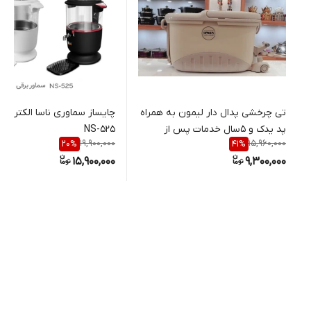
تی چرخشی پدال دار لیمون به همراه
چایساز سماوری ناسا الکتریک
پد یدک و ۵سال خدمات پس از
NS-525
19,900,000
15,960,000
20
%
41
%
فروش
15,900,000
9,300,000