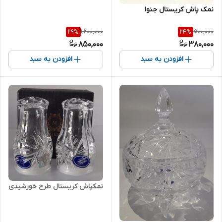
نمک پاش کریستال جنوا
1,200,000
500,000
29
%
24
%
850,000
380,000
افزودن به سبد
افزودن به سبد
نمکپاش کریستال طرح خورشیدی