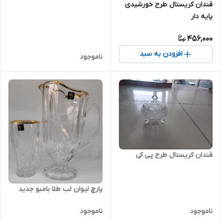
قندان کریستال طرح خورشیدی
پایه دار
456,000
افزودن به سبد
ناموجود
قندان کریستال طرح پی کی
پارچ لیوان لب طلا بامبو جدید
ناموجود
ناموجود