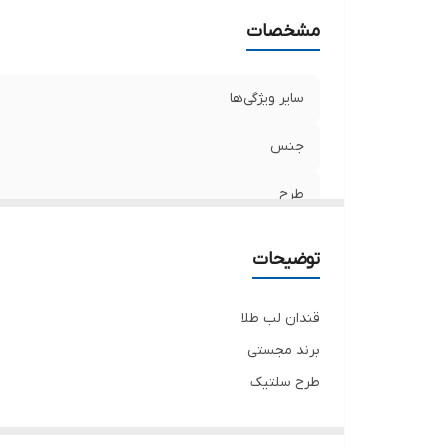
مشخصات
سایر ویژگی‌ها
جنس
طرح
برند
توضیحات
نوع محصول
قندان لب طلا
لب طلا
برند مجستی
طرح سلتیک
کریستال 24%
زیبا و جدید و شکیل