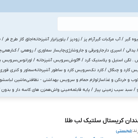
یوه گیر / آب مرکبات گیر
آرام پز / زودپز / پلوپز
ابزار آشپزخانه
اجاق گاز طرح فر / ف
پدالی / اسپری دار
جاروبرقی و جاروشارژی
چایساز سماوری / روهمی / کنارهمی
چ
لگن استیل و پلاستیک گرد / 4گوش
سرویس آشپزخانه / اورانوس
سرویس پذی
کارد و چنگال / کارد تک
سرویس کارد و ساطور آشپرخانه
سماور و کتری قوری
ب و خردکن و غذاساز
لوازم حمام و سرویس بهداشتی - نظافتی
ماشین لباسشو
و / سبد سیب زمینی پیاز / پایه قابلمه
مینی واش
همزن های کاسه دار و بدون 
ندان کریستال سلتیک لب طلا
ند:
مجستی