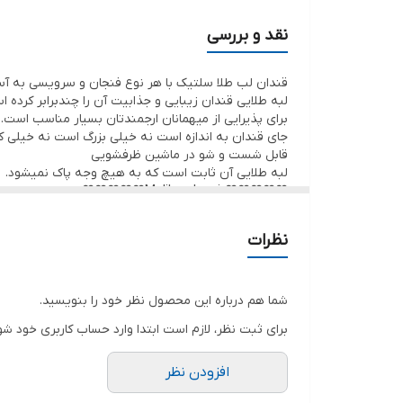
بسیار با کیفیت
نقد و بررسی
شفافیت فوق‌العاده‌عالی
قندان لب طلا سلتیک با هر نوع فنجان و سرویسی به آ
حالت 3گوش که پایه هم دارد.
لبه طلایی قندان زیبایی و جذابیت آن را چندبرابر کرده ا
لب طلایی ثابت است و هرگز پاک نمیشود.
برای پذیرایی از میهمانان ارجمندتان بسیار مناسب است.
جای قندان به اندازه است نه خیلی بزرگ است نه خیلی 
قابل شست و شو در ماشین ظرفشویی
قابل شست و شو در ماشین ظرفشویی
لبه طلایی آن ثابت است که به هیچ وجه پاک نمیشود.
❤️❤️❤️❤️❤️Melika-shop.ir❤️❤️❤️❤️❤️
نظرات
شما هم درباره این محصول نظر خود را بنویسید.
برای ثبت نظر، لازم است ابتدا وارد حساب کاربری خود شو
افزودن نظر