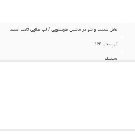
قابل شست و شو در ماشین ظرفشویی / لب طلایی ثابت است.
کریستال ۲۴ ٪
سلتیک
مجستی
قندان
✅️