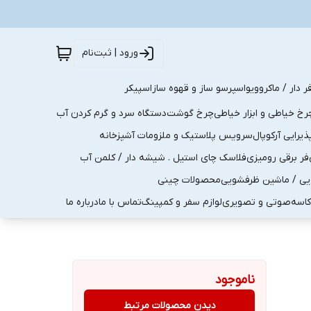
ورود | ثبت‌نام
ر دار / ماکروویو
اسپرسو ساز و قهوه ساز
اسپیکر
رخ خیاطی و ابزار خیاطی
چرخ گوشت
دستگاه سرد و گرم کردن آب
رایی آرکوپال
سرویس پلاستیک و ملزومات آشپزخانه
فر برقی رومیزی
فلاسک چای استیل . شیشه دار / کلمن آب
یی / ماشین ظرفشویی
محصولات چینی
کاسه
صوتی و تصویری
لوازم سفر و کمپینگ
تماس با ما
درباره ما
ناموجود
دیدن محصولات مرتبط