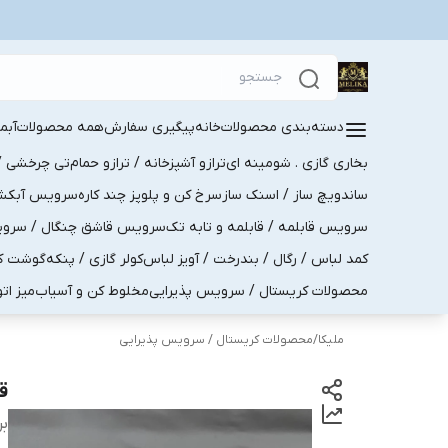
دسته‌بندی محصولات
خانه
پیگیری سفارش
همه محصولات
آبم
بخاری گازی . شومینه ای
ترازو آشپزخانه / ترازو حمام
تی چرخشی / 
ساندویچ ساز / اسنک ساز
سرخ کن و پلوپز چند کاره
سرویس آبکش . 
سرویس قابلمه / قابلمه و تابه تک
سرویس قاشق چنگال / سرویس 
کمد لباس / رگال / بندرخت / آویز لباس
کولر گازی / پنکه
گوشت کو
محصولات کریستال / سرویس پذیرایی
مخلوط کن و آسیاب
میز ات
ملیکا
/
محصولات کریستال / سرویس پذیرایی
ق
بر