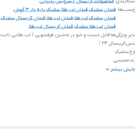
ته‌بندی
:
محصولات کریستال / سرویس پذیرایی
چسب‌ها :
قندان سلتیک
،
قندان لب طلا سلتیک پایه دار ۳ گوش
،
قندان سلتیک لب طلا
،
قندان لب طلا
،
قندان کریستال سلتیک
،
قندان لب طلا سلتیک
،
قندان کریستال لب طلا
یر ویژگی‌ها
:
قابل شست و شو در ماشین ظرفشویی / لب طلایی ثابت
نس
:
کریستال ۲۴ ٪
رح
:
سلتیک
ند
:
مجستی
وع محصول
:
قندان
مایش بیشتر
 طلا
:
✅️