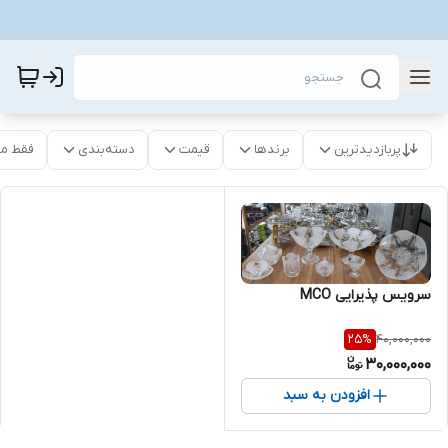
پربازدیدترین
برندها
قیمت
دسته‌بندی
فقط م
سرویس پذیرایی MCO
40,000,000
25
%
30,000,000
افزودن به سبد