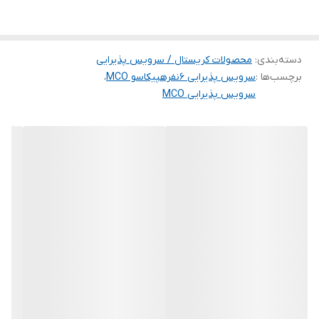
درصد کریستال 24 درصد
بسیار جذاب و با قیمت استثنایی
دسته‌بندی
:
محصولات کریستال / سرویس پذیرایی
محصول با توجه به شهر شما با باربری یا اتوبوس ارسال میشود.
برچسب‌ها :
سرویس پذیرایی 6نفرهپیکاسو MCO
،
پس هنگام خرید برای ارسال گزینه مناسب را انتخاب نمایید.
سرویس پذیرایی MCO