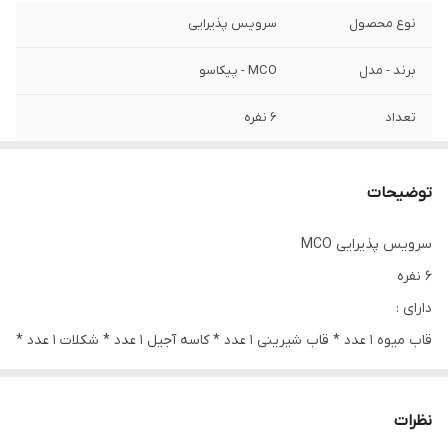
نوع محصول
سرویس پذیرایی
برند - مدل
MCO - پیکاسو
تعداد
6 نفره
درصد کریستال
24 درصد -بسیار شفاف و با کیفیت
توضیحات
سرویس پذیرایی MCO
6 نفره
دارای :
قاب میوه 1 عدد * قاب شیرینی 1 عدد * کاسه آجیل 1 عدد * شکلات 1 عدد *
پیاله 6 عدد * پیش دستی 6 عدد * قندان 2 عدد * بستنی خوری 6 عدد *
جاکاردی 1 عدد
نظرات
بسیار با کیفیت و عالی