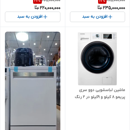
275,000,000
285,000,000
20
%
17
%
مدل SXI2011W
220,000,000
235,000,000
افزودن به سبد
افزودن به سبد
ماشین لباسشویی دوو سری
پریمو 8 کیلو و ۹کیلو در 2 رنگ
سفید و سیلور