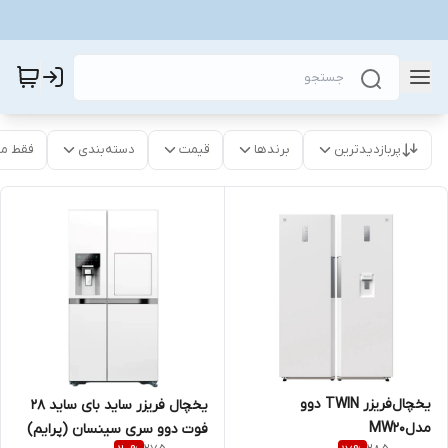
پربازدیدترین
برندها
قیمت
دسته‌بندی
فقط م
یخچال‌فریزر TWIN دوو
یخچال فریزر ساید بای ساید 28
مدلMW20
فوت دوو سری سینسان (پرایم)