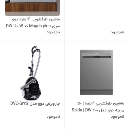
ماشین ظرفشویی ۱۴ نفره دوو
سری Magda plus کد DW-160 W
ناموجود
ناموجود
ماشین ظرفشویی ۱۴نفره | ۱۵۰
جاروبرقی دوو مدل DVC-S22G
پارچه دوو مدل Salda | DW-200
ناموجود
ناموجود