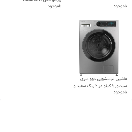
پارامو مدل SXI15-11GW
سفید و سیلور
ناموجود
ناموجود
ماشین لباسشویی دوو سری
سینیور 9 کیلو در 2 رنگ سفید و
ناموجود
سیلور