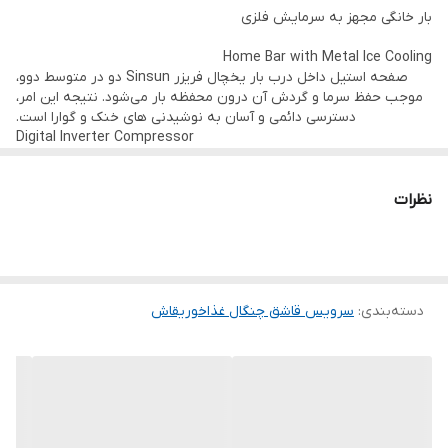
ﺑﺎر ﺧﺎﻧﮕﯽ ﻣﺠﻬﺰ ﺑﻪ ﺳﺮﻣﺎﯾﺶ ﻓﻠﺰی
720
Home Bar with Metal Ice Cooling
ﺻﻔﺤﻪ اﺳﺘﯿﻞ داﺧﻞ درب ﺑﺎر ﯾﺨﭽﺎل ﻓﺮﯾﺰر Sinsun دو در ﻣﺘﻮﺳﻂ دوو،
ابعاد بسته‌بندی (میلیمتر)
موجب ﺣﻔﻆ ﺳﺮﻣﺎ و ﮔﺮدش آن درون ﻣﺤﻔﻈﻪ ﺑﺎر ﻣﯽﺷﻮد. ﻧﺘﯿﺠﻪ اﯾﻦ اﻣﺮ،
ارتفاع
دﺳﺘﺮﺳﯽ داﺋﻤﯽ و آﺳﺎن ﺑﻪ ﻧﻮﺷﯿﺪﻧﯽ ﻫﺎی ﺧﻨﮏ و ﮔﻮارا اﺳﺖ.
Digital Inverter Compressor
1920
کاهش چشمگیر مصرف انرژی، نتیجه‌ی استفاده از کمپرسور اینورتر
عمق
دیجیتال با سطح توان متغیر است که متناسب با دمای مواد غذایی داخل
نظرات
یخچال سطح توان آن تغییر می‌نماید. در عین حال، استفاده از
780
کمپرسورهای اینورتر دیجیتال، صدای کمتر و عمر بیشتری نسبت به
عرض
کمپرسورهای معمولی به ارمغان می‌آورد.
تجربه‌ی شیرین زندگی مدرن با فناوری IOT یخچال فریزر هوشمند دوو
980
یخچال فریزر ساید بای ساید دوو، همگام با پیشرفت روز افزون تکنولوژی
اینترنت اشیاء، تجربه‌ی شیرین زندگی مدرن را برای کاربران به ارمغان
دسته‌بندی
:
سرویس قاشق چنگال غذاخوریقاش
آورده است. این تکنولوژی به کاربران کمک می‌کند تا یخچال فریزر خود را
ظرفیت محصول (لیتر)
در هر زمان و مکان تنها با استفاده از اینترنت، کنترل و مدیریت کنند.
تکنولوژی یخچال های هوشمند دوو با بهره گیری از DAEWOO IOT منجر
گنجایش یخچال
به افزایش کارایی، راحتی و امنیت در زندگی روزمره می‌شود.
370
ﻣﺤﻔﻈﻪ ﺧﻨﮏﮐﻨﻨﺪه وﯾﮋه
Magic Cool Zone
گنجایش فریزر