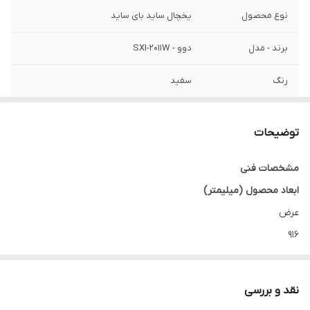
نوع محصول
یخچال ساید بای ساید
برند - مدل
دوو - SXI-2011W
رنگ
سفید
کمپرسور
اینورتر دیجیتال
توضیحات
سایر مشخصات
بخش توضیحات
مشخصات فنی
ابعاد محصول (میلیمتر)
عرض
916
ارتفاع
1816
نقد و بررسی
عمق