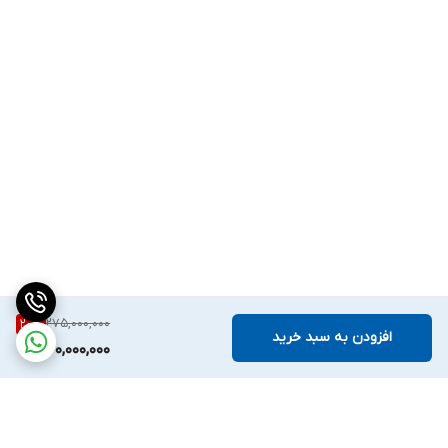
نوع یخساز : خودکار پدالی
قفل یخساز دارد
آب سرد کن دارد
نوع آبسردکن : خودکار پدالی
فیلتر تصفیه آب دارد
قابلیت اتصال به آب شهر دارد
یخچال
روشنایی یخچال LED
سرمایش سریع دارد
نام سیستم حفظ سرمایش VIP : سامانه سرمایش فلزی Metal Ice
275,000,000
20
%
افزودن به سبد خرید
Cooling
220,000,000
سرمایش فلزی Metal Ice Cooling
تعداد طبقات 4
تعداد پاکت درب 6