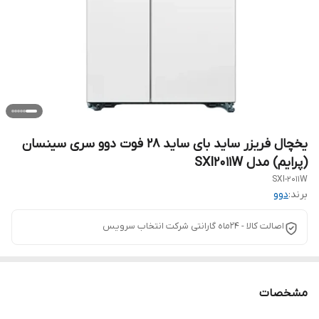
یخچال فریزر ساید بای ساید 28 فوت دوو سری سینسان
(پرایم) مدل SXI2011W
SXI-2011W
برند:
دوو
اصالت کالا - 24ماه گارانتی شرکت انتخاب سرویس
مشخصات