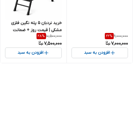
خرید نردبان ۵ پله نگین فلزی
مشکی | قیمت روز + ضمانت
10,500,000
9,000,000
28
%
22
%
کیفیت
7,500,000
7,000,000
افزودن به سبد
افزودن به سبد