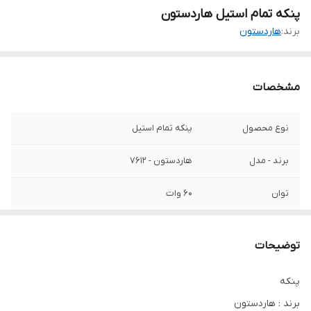
پنکه تمام استیل هاردستون
برند:
هاردستون
مشخصات
نوع محصول
پنکه تمام استیل
برند - مدل
هاردستون - 7612
توان
60 وات
جنس بدنه
استیل
توضیحات
مشخصات پره
4 پر - استیل
پنکه
قابلیت تنظیم ارتفاع
دارد
برند : هاردستون