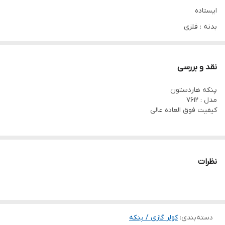
تایمر
8 ساعته
ایستاده
بدنه : فلزی
تعداد تنظیمات
3 سرعت
رنگ : مسی . دودی
سرعت
توان مصرفی : 60W
نقد و بررسی
کنترل پنل
دارد
سرعت : 3سرعته
پنکه هاردستون
پره : 4پره - فلزی
مدل : 7612
دارای :
کیفیت فوق العاده عالی
ریموت - زمان سنج - تنظیم ارتفاع - تنظیم تایمر تا 8ساعت
نظرات
دسته‌بندی
:
کولر گازی / پنکه