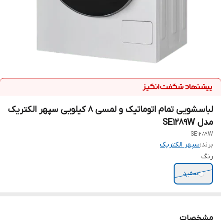
لباسشویی تمام اتوماتیک و لمسی ۸ کیلویی سپهر الکتریک
مدل SE1289W
SE1289W
برند:
سپهر الکتریک
رنگ
سفید
مشخصات