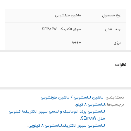
نوع محصول
ماشین ظرفشویی
برند - مدل
سپهر الکتریک - SE1289W
انرژی
+++A
نوع صفحه نمایش
LED با پنل لمسی
نظرات
نوع مدل
درب از جلو با پنل لمسی
نوع موتور
یونیورسال
دسته‌بندی
:
ماشین لباسشویی / ماشین ظرفشویی
سرعت چرخش
۱۲۰۰ دور در دقیقه
موتور
برچسب‌ها :
لباسشویی ۸ کیلو
،
لباسشویی برند اتوماتیک و لمسی سپهر الکتریک۸ کیلویی
باز شدن مکانیکی
✅️
مدل SE1289W
،
درب به وسیله
لباسشویی سپهر الکتریک
،
لباسشویی ۸ کیلویی
،
ریسمان