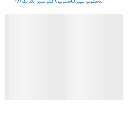
لباسشویی سپهر
،
لباسشویی ۸ کیلو سپهر الکتریک ۱۲۸۹
کابین (بدنه)
✅️
یکپارچه
قابلیت لکه بر قوی
✅️
(Stains)
اضافه کردن لباس
✅️
حین شستشو (Add
Wash)
نظافت اتوماتیک
✅️
محفظه داخلی
(Drum Clean)
دارای برنامه ضد
✅️
چروک (Easy
Ironing)