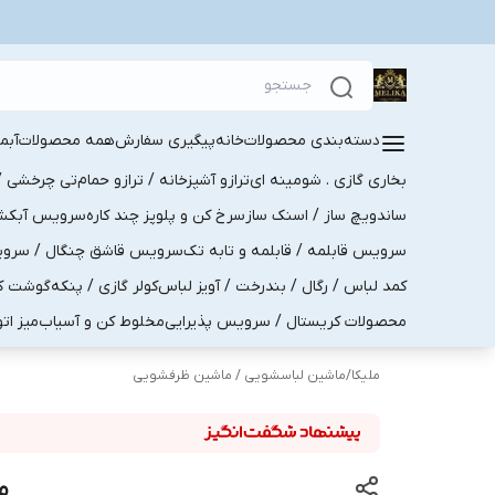
دسته‌بندی محصولات
خانه
پیگیری سفارش
همه محصولات
آبم
بخاری گازی . شومینه ای
ترازو آشپزخانه / ترازو حمام
تی چرخشی / 
ساندویچ ساز / اسنک ساز
سرخ کن و پلوپز چند کاره
سرویس آبکش . 
سرویس قابلمه / قابلمه و تابه تک
سرویس قاشق چنگال / سرویس 
کمد لباس / رگال / بندرخت / آویز لباس
کولر گازی / پنکه
گوشت کو
محصولات کریستال / سرویس پذیرایی
مخلوط کن و آسیاب
میز ات
ملیکا
/
ماشین لباسشویی / ماشین ظرفشویی
ماش