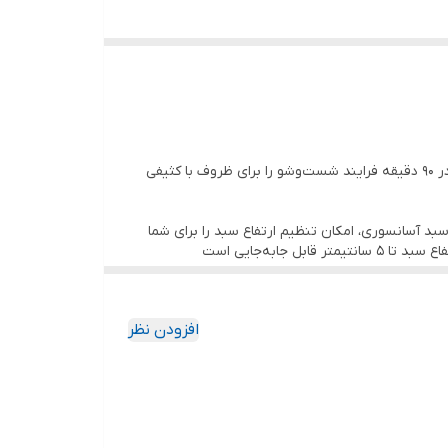
برای داشتن ظروف تمیز و درخشان پس از فرایند شست‌وشو، ماشین ظرفشویی سالدا برنامه‌ای با عنوان 90Min ارائه کرده است که تنها در 90 دقیقه فرایند شست‌وشو را برای ظروف با کثیفی
ارتفاع زیاد مانند قابلمه، دیس و بشقاب های بزرگ به فضای بیشتری نیاز است. ظرفشویی Salda با تعبیه سبد آسانسوری، امکان تنظیم ارتفاع سبد را برای شما
جابه‌جایی است
افزودن نظر