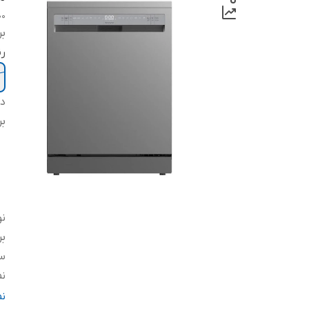
00
بر
ر
دس
بر
ن
بر
سا
نم
کن
ن