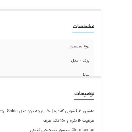
د
ب
ش
مشخصات
ش
ش
ش
نوع محصول
ش
پ
برند - مدل
شس
سایز
تع
ش
نمایشگر
سی
توضیحات
ت
کنترل پنل
تا
ماشین ظرفشویی ۱۴نفره | ۱۵۰ پارچه دوو مدل Salda بهترین ظرفشویی بازار| DW-200
دکمه
س
ظرفیت 14 نفره و 150 تکه ظرف
س
Clear sense سنسور تشخیص کثیفی
برنامه شست‌وشوی قوی