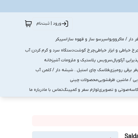
ورود | ثبت‌نام
ر دار / ماکروویو
اسپرسو ساز و قهوه ساز
اسپیکر
رخ خیاطی و ابزار خیاطی
چرخ گوشت
دستگاه سرد و گرم کردن آب
رایی آرکوپال
سرویس پلاستیک و ملزومات آشپزخانه
فر برقی رومیزی
فلاسک چای استیل . شیشه دار / کلمن آب
یی / ماشین ظرفشویی
محصولات چینی
کاسه
صوتی و تصویری
لوازم سفر و کمپینگ
تماس با ما
درباره ما