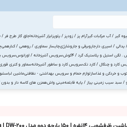
یوه گیر / آب مرکبات گیر
آرام پز / زودپز / پلوپز
ابزار آشپزخانه
اجاق گاز طرح فر / ف
پدالی / اسپری دار
جاروبرقی و جاروشارژی
چایساز سماوری / روهمی / کنارهمی
چ
لگن استیل و پلاستیک گرد / 4گوش
سرویس آشپزخانه / اورانوس
سرویس پذی
کارد و چنگال / کارد تک
سرویس کارد و ساطور آشپرخانه
سماور و کتری قوری
ب و خردکن و غذاساز
لوازم حمام و سرویس بهداشتی - نظافتی
ماشین لباسشو
و / سبد سیب زمینی پیاز / پایه قابلمه
مینی واش
همزن های کاسه دار و بدون 
ین ظرفشویی ۱۴نفره | ۱۵۰ پارچه دوو مدل Salda | DW-200