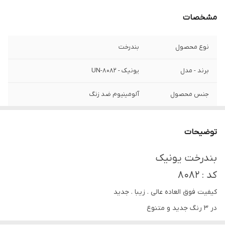
مشخصات
نوع محصول
بندرخت
برند - مدل
یونیک - UN-8082
جنس محصول
آلومینیوم ضد زنگ
کیفیت
فوق‌العاده‌عالی‌/‌ضدزنگ‌/‌آهنربا‌نگیر
توضیحات
بندرخت یونیک
کد : 8082
کیفیت فوق العاده عالی . زیبا . جدید
در ۳ رنگ جدید و متنوع
در طراحی بسیار زیبا