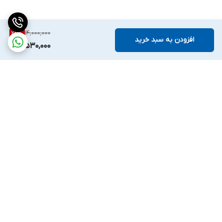
14,000,000
24
%
افزودن به سبد خرید
10,530,000
برگشت به بالا