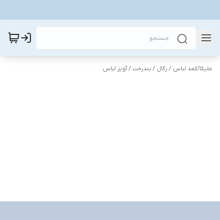
ملیکا
/
کمد لباس / رگال / بندرخت / آویز لباس