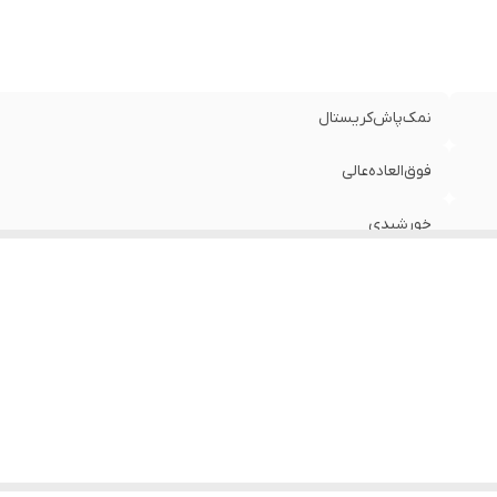
نمک‌پاش‌کریستال
فوق‌العاده‌عالی
خورشیدی
چین
۲۴%
۳تا‌/حالت‌مثلثی
مجستی