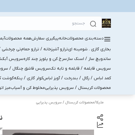
دسته‌بندی محصولات
خانه
پیگیری سفارش
همه محصولات
آبم
بخاری گازی . شومینه ای
ترازو آشپزخانه / ترازو حمام
تی چرخشی / 
ساندویچ ساز / اسنک ساز
سرخ کن و پلوپز چند کاره
سرویس آبکش . 
سرویس قابلمه / قابلمه و تابه تک
سرویس قاشق چنگال / سرویس 
کمد لباس / رگال / بندرخت / آویز لباس
کولر گازی / پنکه
گوشت کو
محصولات کریستال / سرویس پذیرایی
مخلوط کن و آسیاب
میز ات
ملیکا
/
محصولات کریستال / سرویس پذیرایی
ن
بر