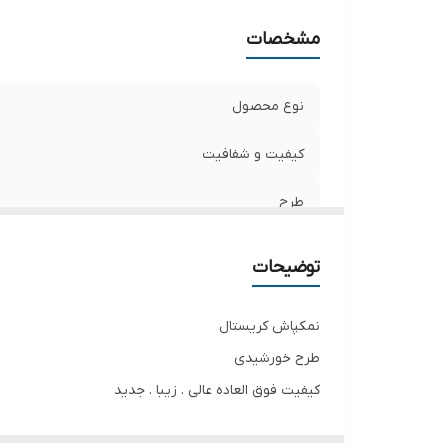
مشخصات
نوع محصول
کیفیت و شفافیت
طرح
ساخت
توضیحات
درصد کریستال
نمکپاش کریستال
تعداد نمک ریز
طرح خورشیدی
کیفیت فوق العاده عالی . زیبا . جدید
برند