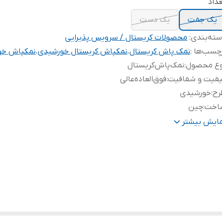
داد
یک جفت
یک دست
ته‌بندی
:
محصولات کریستال / سرویس پذیرایی
چسب‌ها :
نمک پاش کریستال
،
نمکپاش کریستال خورشیدی
،
نمکپاش خو
وع محصول
:
نمک‌پاش‌کریستال
یفیت و شفافیت
:
فوق‌العاده‌عالی
رح
:
خورشیدی
اخت
:
چین
صد کریستال
:
۲۴%
مایش بیشتر
داد نمک ریز
:
۳تا‌/حالت‌مثلثی
ند
:
مجستی