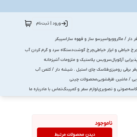
ورود | ثبت‌نام
ر دار / ماکروویو
اسپرسو ساز و قهوه ساز
اسپیکر
رخ خیاطی و ابزار خیاطی
چرخ گوشت
دستگاه سرد و گرم کردن آب
رایی آرکوپال
سرویس پلاستیک و ملزومات آشپزخانه
فر برقی رومیزی
فلاسک چای استیل . شیشه دار / کلمن آب
یی / ماشین ظرفشویی
محصولات چینی
کاسه
صوتی و تصویری
لوازم سفر و کمپینگ
تماس با ما
درباره ما
ناموجود
دیدن محصولات مرتبط