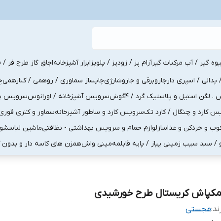
یوه گیر / آب مرکبات گیر
آرام پز / زودپز / پلوپز
ابزار آشپزخانه
اجاق گاز طرح فر / ف
پدالی / اسپری دار
جاروبرقی و جاروشارژی
چایساز سماوری / روهمی / کنارهمی
چ
لگن استیل و پلاستیک گرد / 4گوش
سرویس آشپزخانه / اورانوس
سرویس پذی
کارد و چنگال / کارد تک
سرویس کارد و ساطور آشپرخانه
سماور و کتری قوری
ب و خردکن و غذاساز
لوازم حمام و سرویس بهداشتی - نظافتی
ماشین لباسشو
و / سبد سیب زمینی پیاز / پایه قابلمه
مینی واش
همزن های کاسه دار و بدون 
مکپاش کریستال طرح خورشیدی
ند:
مجستی