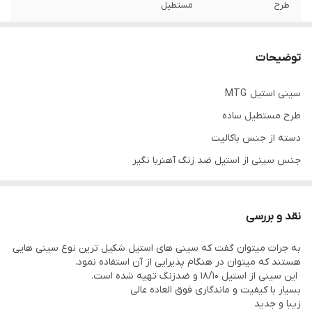
طرح
مستطیل
دارای
پایه‌/طرح‌گل
توضیحات
جنس سینی
استیل‌آهنربا‌نگیر
سینی استیل MTG
جنس دسته
باکالیت
طرح مستطیل ساده
طرح دسته
گل‌رز
دسته از جنس باکالیت
جنس سینی از استیل ضد زنگ آهنربا نگیر
با
۲سال‌گارانتی
طراحی زیبا . جدید و با کیفیت
با ۲ سال گارانتی
نقد و بررسی
در ۲ سایز متفاوت
به جرات میتوان گفت که سینی های استیل شکیل ترین نوع سینی هایی
در سایز کوچک 9 الی 12 فنجان جا می‌شود.
هستند که میتوان در هنگام پذیرایی از آن استفاده نمود.
در سایز بزرگ 12 الی 15 فنجان جا می‌شود.
این سینی از استیل 18/10 و ضدزنگ تهیه شده است.
بسیار با کیفیت و ماندگاری فوق العاده عالی
همچنین می توانید این ۲سینی را با هم تهیه کنید.
زیبا و جدید