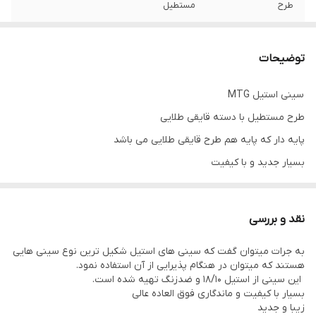
طرح
مستطیل
جنس سینی
استیل‌آهنربا‌نگیر
توضیحات
جنس دسته
باکالیت
سینی استیل MTG
طرح دسته
قایقی‌طلایی
طرح مستطیل با دسته قایقی طلایی
پایه‌
دارد/قایقی‌طلایی
پایه دار که پایه هم طرح قایقی طلایی می باشد
بسیار جدید و با کیفیت
زیبا و شکیل و جذاب
در ۲ سایز
نقد و بررسی
سایز کوچک 9 الی 12 فنجان جا می‌شود
به جرات میتوان گفت که سینی های استیل شکیل ترین نوع سینی هایی
سایز بزرگ 12 الی 15 فنجان جا می‌شود.
هستند که میتوان در هنگام پذیرایی از آن استفاده نمود.
حتی می‌توانید این ۲سینی را باهم تهیه کنید.
این سینی از استیل 18/10 و ضدزنگ تهیه شده است.
بسیار با کیفیت و ماندگاری فوق العاده عالی
دارای ۲سال گارانتی
زیبا و جدید