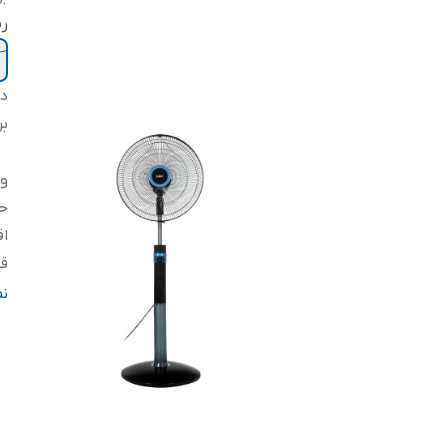
ر
دس
بر
و
حد
اق
قا
ت
ن
تع
اب