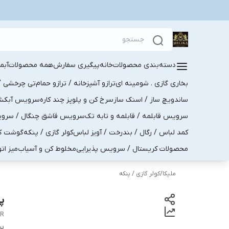
دسته‌بندی محصولات
خانه
پیگیری سفارش
همه محصولات
آبم
بخاری گازی . شومینه ای
ترازو آشپزخانه / ترازو حمام
تی چرخشی / 
ساندویچ ساز / اسنک ساز
سرخ کن و پلوپز چند کاره
سرویس آبکش . 
سرویس قابلمه / قابلمه و تابه تک
سرویس قاشق چنگال / سرویس 
کمد لباس / رگال / بندرخت / آویز لباس
کولر گازی / پنکه
گوشت کو
محصولات کریستال / سرویس پذیرایی
مخلوط کن و آسیاب
میز ات
ملیکا
/
کولر گازی / پنکه
پن
4R
بر