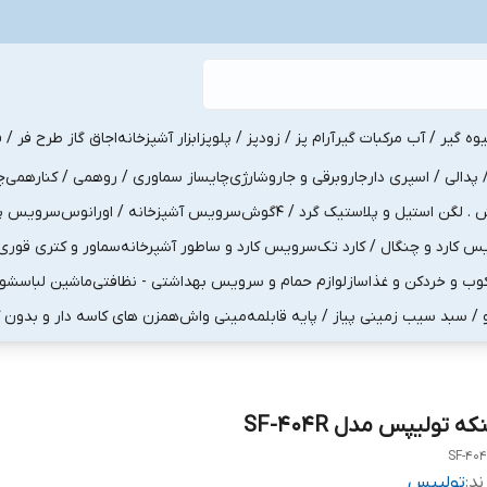
یوه گیر / آب مرکبات گیر
آرام پز / زودپز / پلوپز
ابزار آشپزخانه
اجاق گاز طرح فر / ف
پدالی / اسپری دار
جاروبرقی و جاروشارژی
چایساز سماوری / روهمی / کنارهمی
چ
لگن استیل و پلاستیک گرد / 4گوش
سرویس آشپزخانه / اورانوس
سرویس پذی
کارد و چنگال / کارد تک
سرویس کارد و ساطور آشپرخانه
سماور و کتری قوری
ب و خردکن و غذاساز
لوازم حمام و سرویس بهداشتی - نظافتی
ماشین لباسشو
و / سبد سیب زمینی پیاز / پایه قابلمه
مینی واش
همزن های کاسه دار و بدون 
که تولیپس مدل SF-404R
SF-40
ند:
تولیپس