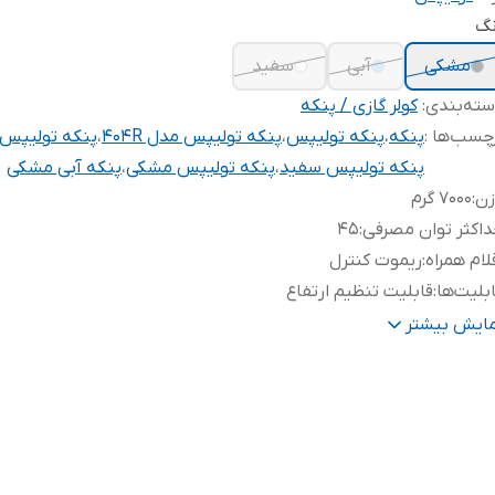
نگ
مشکی
آبی
سفید
ته‌بندی
:
کولر گازی / پنکه
چسب‌ها :
پنکه
،
پنکه تولیپس
،
پنکه تولیپس مدل 404R
،
پنکه تولیپس 
پنکه تولیپس سفید
،
پنکه تولیپس مشکی
،
پنکه آبی مشکی
زن
:
7۰۰۰ گرم
اکثر توان مصرفی
:
45
لام همراه
:
ریموت کنترل
بلیت‌ها
:
قابلیت تنظیم ارتفاع
نظیمات دستگاه
:
تایمر
مایش بیشتر
داد پره
:
چهار پره
عاد
:
45x45x100 سانتی‌متر