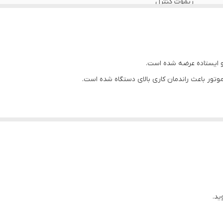
ریموت کنترل
قابلیت تنظیم ارتفاع
تایمر
چهار پره
 موتور باعث راندمان کاری بالای دستگاه شده است.
45x45x100 سانتی‌متر
زرگی به جریان درآید.
مالی با پره‌ها جلوگیری شود و خطری برای کسی ایجاد نشود.
ست که باعث راحتی بیشتر کاربر می‌شود.
طراحی شده برای آن مانع از افتادن در اثر برخورد یا تکان‌های کوچک می‌شود.
 چپ و راست، را دارد.
ید.