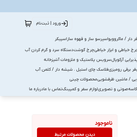
ورود | ثبت‌نام
ر دار / ماکروویو
اسپرسو ساز و قهوه ساز
اسپیکر
رخ خیاطی و ابزار خیاطی
چرخ گوشت
دستگاه سرد و گرم کردن آب
رایی آرکوپال
سرویس پلاستیک و ملزومات آشپزخانه
فر برقی رومیزی
فلاسک چای استیل . شیشه دار / کلمن آب
یی / ماشین ظرفشویی
محصولات چینی
کاسه
صوتی و تصویری
لوازم سفر و کمپینگ
تماس با ما
درباره ما
ناموجود
دیدن محصولات مرتبط