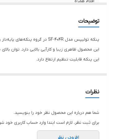
اقلام همراه
قابلیت‌ها
توضیحات
تنظیمات دستگاه
پنکه تولیپس مدل SF-404R در گروه پنکه‌های پایه‌دار و ایستاده عرضه شده است.
تعداد پره
این محصول ظاهری زیبا و کارآیی بالایی دارد. توان بالای
این پنکه قابلیت تنظیم ارتفاع دارد.
ابعاد
حجم باددهی بالای دستگاه باعث می‌شود تا هوا در فضای ب
پنکه تولیپس مدل SF-404R از تایمر هم بهره می‌برد.
این مدل دارای گارد محافظ میله‌ای است تا از برخورد احت
نظرات
ریموت کنترل دستگاه امکانی بسیار مهم در این محصول ا
طراحی دستگاه طوری است که ایستایی خوبی داشته و پایه 
شما هم درباره این محصول نظر خود را بنویسید.
این دستگاه قابلیت تنظیم سرعت، قابلیت چرخش به سمت
برای ثبت نظر، لازم است ابتدا وارد حساب کاربری خود شو
گفتنی است که پنکه تولیپس مدل SF-404R مجهز به نمایشگر دیجیتال هم است.
افزودن نظر