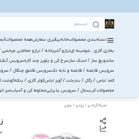
دسته‌بندی محصولات
خانه
پیگیری سفارش
همه محصولات
آبم
بخاری گازی . شومینه ای
ترازو آشپزخانه / ترازو حمام
تی چرخشی / 
ساندویچ ساز / اسنک ساز
سرخ کن و پلوپز چند کاره
سرویس آبکش . 
سرویس قابلمه / قابلمه و تابه تک
سرویس قاشق چنگال / سرویس 
کمد لباس / رگال / بندرخت / آویز لباس
کولر گازی / پنکه
گوشت کو
محصولات کریستال / سرویس پذیرایی
مخلوط کن و آسیاب
میز ات
ملیکا
/
آرام پز / زودپز / پلوپز
ز
بر