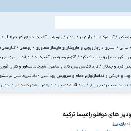
یوه گیر / آب مرکبات گیر
آرام پز / زودپز / پلوپز
ابزار آشپزخانه
اجاق گاز طرح فر / ف
پدالی / اسپری دار
جاروبرقی و جاروشارژی
چایساز سماوری / روهمی / کنارهمی
چ
لگن استیل و پلاستیک گرد / 4گوش
سرویس آشپزخانه / اورانوس
سرویس پذی
کارد و چنگال / کارد تک
سرویس کارد و ساطور آشپرخانه
سماور و کتری قوری
ب و خردکن و غذاساز
لوازم حمام و سرویس بهداشتی - نظافتی
ماشین لباسشو
و / سبد سیب زمینی پیاز / پایه قابلمه
مینی واش
همزن های کاسه دار و بدون 
ودپز های دوقلو رامیسا ترکیه
ند:
رامیسا