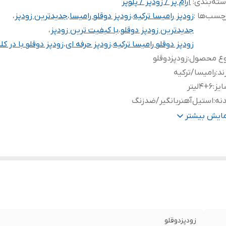
ته‌بندی
:
آرام پز / زودپز / پلوپز
چسب‌ها :
زودپز رامیسا ترکیه
،
زودپز دوقلو رامیسا
،
جدیدترین زودپز
،
جدیدترین زودپز دوقلو
،
با کیفیت ترین زودپز
،
زودپز دوقلو رامیسا ترکیه
،
زودپز حرفه ای
،
زودپز دوقلو با در ک
وع محصول
:
زودپز‌دوقلو
ند
:
رامیسا‌/ترکیه
یز
:
۴+۶لیتر
نه
:
استیل‌آهنربا‌نگیر/‌ضدزنگ
اخل
:
استیل‌نچسب
مایش بیشتر
 قابلمه
:
چدن‌واقعی/نچسب
رای
:
درب‌شیشه‌ای‌که‌به‌عنوان‌قابلمه‌استیل‌نیز‌میتوانید‌استفاده‌نمایید
یفیت
:
فوق‌العاده‌عالی
ب زودپز
:
کلیپسی‌/حرفه‌ای‌
سته
:
✅️‌دوسته
زودپز‌دوقلو