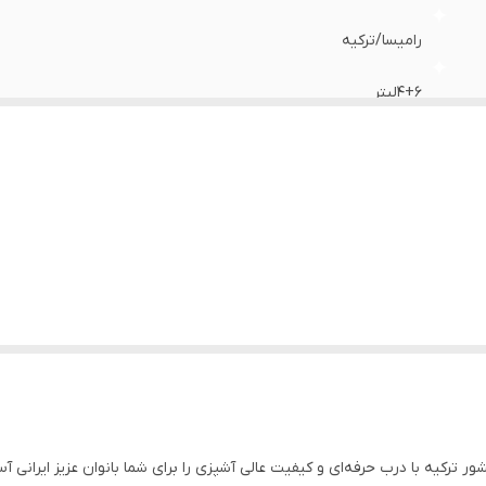
رامیسا‌/ترکیه
۴+۶لیتر
استیل‌آهنربا‌نگیر/‌ضدزنگ
استیل‌نچسب
چدن‌واقعی/نچسب
درب‌شیشه‌ای‌که‌به‌عنوان‌قابلمه‌استیل‌نیز‌میتوانید‌استفاده‌نمایید
فوق‌العاده‌عالی
کلیپسی‌/حرفه‌ای‌
✅️‌دوسته
 استفاده کنید.