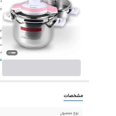
دس
بر
ن
بر
سا
بد
د
ن
کف
دا
ک
در
د
مشخصات
نوع محصول