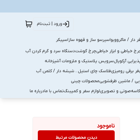
ورود | ثبت‌نام
ر دار / ماکروویو
اسپرسو ساز و قهوه ساز
اسپیکر
رخ خیاطی و ابزار خیاطی
چرخ گوشت
دستگاه سرد و گرم کردن آب
رایی آرکوپال
سرویس پلاستیک و ملزومات آشپزخانه
فر برقی رومیزی
فلاسک چای استیل . شیشه دار / کلمن آب
یی / ماشین ظرفشویی
محصولات چینی
کاسه
صوتی و تصویری
لوازم سفر و کمپینگ
تماس با ما
درباره ما
ناموجود
دیدن محصولات مرتبط